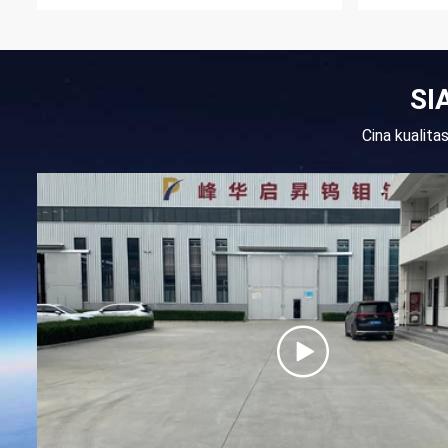
SI
Cina kualit