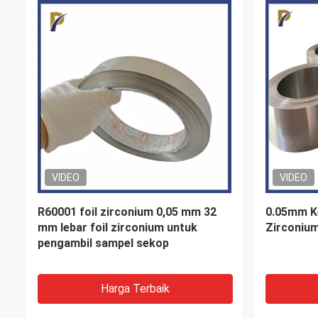
VIDEO
Lembar TZM Molibdenum Kustom
65% WCu 
Untuk Semikonduktor Molibdenum
Rod Bar 
Disc Moly Sheet TZM Molybdenum
Alloy Molybdenum Metal
Harga Terbaik