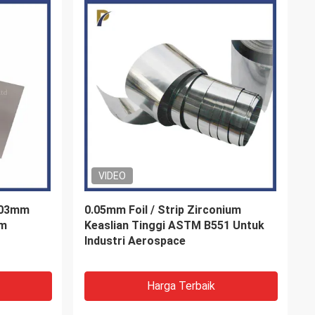
um Alloy
Batang Bulat Elektroda Molibdenum
uk
Peleburan Kaca
r
Harga Terbaik