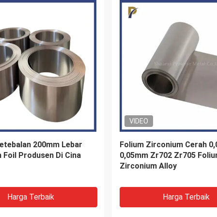
Tungsten Copper Alloy
25% W Tungsten Molybden
Diameter 2-80mm
Disc Diameter 200mm unt
Pengelasan Semikondukto
Harga Terbaik
Harga Terbaik