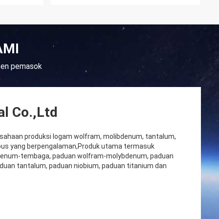
AMI
sten pemasok
l Co.,Ltd
rusahaan produksi logam wolfram, molibdenum, tantalum,
errous yang berpengalaman,Produk utama termasuk
denum-tembaga, paduan wolfram-molybdenum, paduan
paduan tantalum, paduan niobium, paduan titanium dan