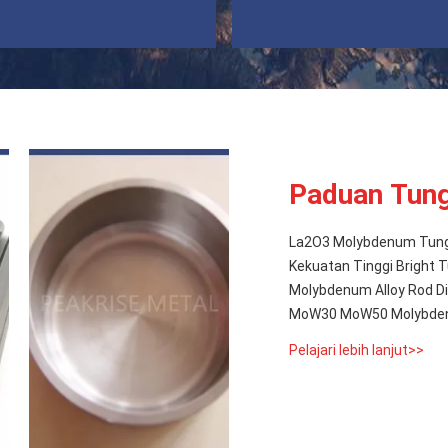
Paduan Tun
La2O3 Molybdenum Tungs
Kekuatan Tinggi Bright
Molybdenum Alloy Rod D
MoW30 MoW50 Molybdenu
Pelajari lebih lanjut>>