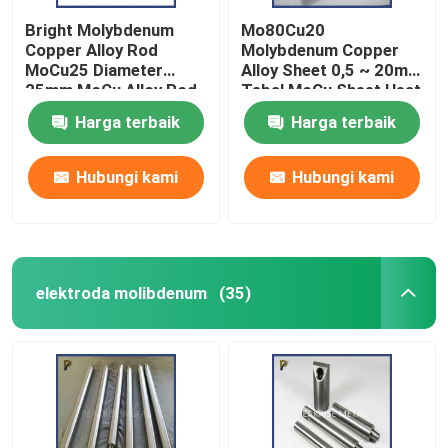
Bright Molybdenum
Mo80Cu20
Copper Alloy Rod
Molybdenum Copper
MoCu25 Diameter
Alloy Sheet 0,5 ~ 20mm
25mm MoCu Alloy Rod
Tebal MoCu Sheet Heat
Heat Sink Material
Sink Material
Harga terbaik
Harga terbaik
Hubungi kami
Hubungi kami
elektroda molibdenum
(35)