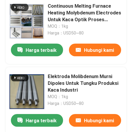
Continuous Melting Furnace
Heating Molybdenum Electrodes
Untuk Kaca Optik Proses
Sintering Teknologi Kaca
MOQ：1kg
Harga：USD50~80
Harga terbaik
Hubungi kami
Elektroda Molibdenum Murni
Dipoles Untuk Tungku Produksi
Kaca Industri
MOQ：1kg
Harga：USD50~80
Harga terbaik
Hubungi kami