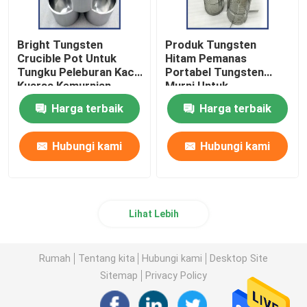
Bright Tungsten
Produk Tungsten
Crucible Pot Untuk
Hitam Pemanas
Tungku Peleburan Kaca
Portabel Tungsten
Kuarsa Kemurnian
Murni Untuk
Tinggi Sinter Tungsten
Lingkungan Vakum
Harga terbaik
Harga terbaik
Crucible Untuk Tungku
Suhu Tinggi Tungsten
Vakum
Rod Heaterfurnace
Hubungi kami
Hubungi kami
Lihat Lebih
Rumah
Tentang kita
Hubungi kami
Desktop Site
Sitemap
Privacy Policy