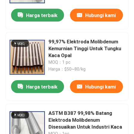
Harga terbaik
Hubungi kami
Pertunjukan VR
Tentang kami
99,97% Elektroda Molibdenum
Kemurnian Tinggi Untuk Tungku
Tur Pabrik
Kaca Opal
MOQ：1 pc
Harga：$50~80/kg
Kontrol kualitas
Harga terbaik
Hubungi kami
Hubungi Kami
Permintaan Penawaran
ASTM B387 99,98% Batang
Elektroda Molibdenum
Disesuaikan Untuk Industri Kaca
Paduan Tungsten Molibdenum
MOQ：1pc