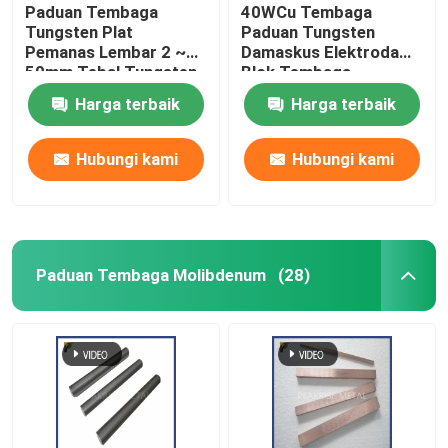
Paduan Tembaga
40WCu Tembaga
Tungsten Plat
Paduan Tungsten
Pemanas Lembar 2 ~
Damaskus Elektroda
50mm Tebal Tungsten
Blok Tembaga
Plat Tembaga
Elektroda Tungsten
Harga terbaik
Harga terbaik
Lembaran Tungsten
Bahan Tembaga
Tembaga
Elektroda Tungsten
Hubungi kami
Hubungi kami
Paduan Tembaga Molibdenum
(28)