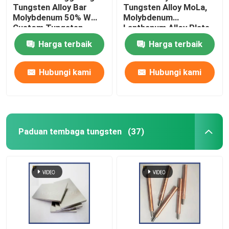
Tungsten Alloy Bar
Tungsten Alloy MoLa,
Molybdenum 50% W
Molybdenum
Custom Tungsten
Lanthanum Alloy Plate
Molybdenum Alloy Rod
Harga terbaik
Harga terbaik
Dipoles Permukaan
WMo Alloy
Hubungi kami
Hubungi kami
Paduan tembaga tungsten
(37)