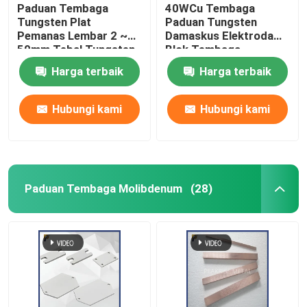
Paduan Tembaga
40WCu Tembaga
Tungsten Plat
Paduan Tungsten
Pemanas Lembar 2 ~
Damaskus Elektroda
50mm Tebal Tungsten
Blok Tembaga
Plat Tembaga
Elektroda Tungsten
Harga terbaik
Harga terbaik
Lembaran Tungsten
Bahan Tembaga
Tembaga
Elektroda Tungsten
Hubungi kami
Hubungi kami
Paduan Tembaga Molibdenum
(28)