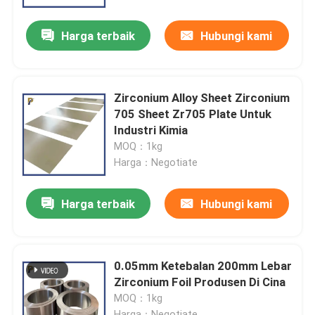
Harga terbaik
Hubungi kami
Pertunjukan VR
Tentang kami
Zirconium Alloy Sheet Zirconium
705 Sheet Zr705 Plate Untuk
Tur Pabrik
Industri Kimia
MOQ：1kg
Harga：Negotiate
Kontrol kualitas
Harga terbaik
Hubungi kami
Hubungi Kami
Permintaan Penawaran
0.05mm Ketebalan 200mm Lebar
Zirconium Foil Produsen Di Cina
MOQ：1kg
Paduan Tungsten Molibdenum
Harga：Negotiate