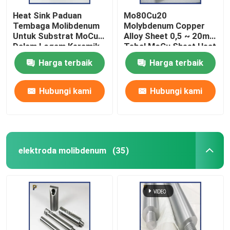
Heat Sink Paduan
Mo80Cu20
Tembaga Molibdenum
Molybdenum Copper
Untuk Substrat MoCu
Alloy Sheet 0,5 ~ 20mm
Dalam Logam Keramik
Tebal MoCu Sheet Heat
Microwave Laser
Sink Material
Harga terbaik
Harga terbaik
Hubungi kami
Hubungi kami
elektroda molibdenum
(35)