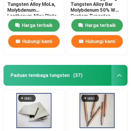
Tungsten Alloy MoLa,
Tungsten Alloy Bar
Molybdenum
Molybdenum 50% W
Lanthanum Alloy Plate
Custom Tungsten
Molybdenum Alloy Rod
Harga terbaik
Harga terbaik
Dipoles Permukaan
WMo Alloy
Hubungi kami
Hubungi kami
Paduan tembaga tungsten
(37)