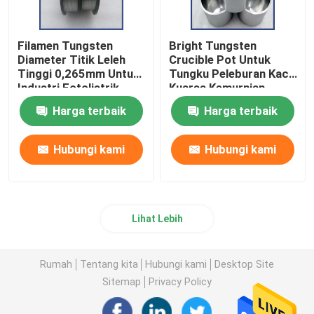
Filamen Tungsten
Bright Tungsten
Diameter Titik Leleh
Crucible Pot Untuk
Tinggi 0,265mm Untuk
Tungku Peleburan Kaca
Industri Fotolistrik
Kuarsa Kemurnian
Tinggi Sinter Tungsten
Harga terbaik
Harga terbaik
Crucible Untuk Tungku
Vakum
Hubungi kami
Hubungi kami
Lihat Lebih
Rumah
Tentang kita
Hubungi kami
Desktop Site
Sitemap
Privacy Policy