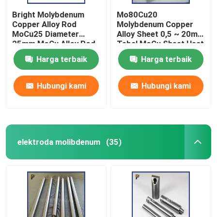
Bright Molybdenum
Mo80Cu20
Copper Alloy Rod
Molybdenum Copper
MoCu25 Diameter
Alloy Sheet 0,5 ~ 20mm
25mm MoCu Alloy Rod
Tebal MoCu Sheet Heat
Heat Sink Material
Sink Material
Harga terbaik
Harga terbaik
Hubungi kami
Hubungi kami
elektroda molibdenum
(35)