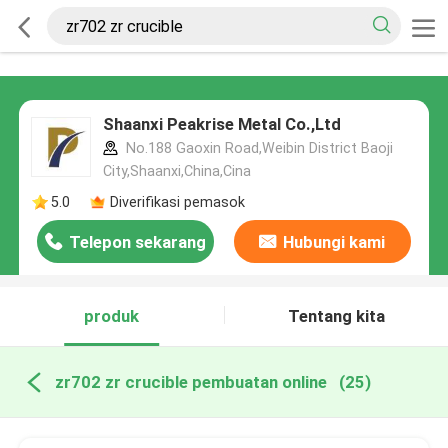
Shaanxi Peakrise Metal Co.,Ltd
No.188 Gaoxin Road,Weibin District Baoji
City,Shaanxi,China,Cina
5.0
Diverifikasi pemasok
Telepon sekarang
Hubungi kami
produk
Tentang kita
zr702 zr crucible pembuatan online
(25)