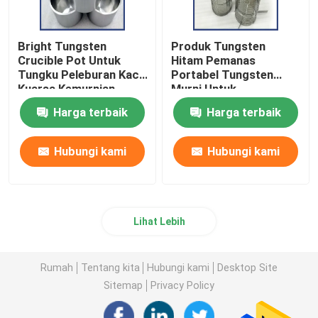
Bright Tungsten
Produk Tungsten
Crucible Pot Untuk
Hitam Pemanas
Tungku Peleburan Kaca
Portabel Tungsten
Kuarsa Kemurnian
Murni Untuk
Tinggi Sinter Tungsten
Lingkungan Vakum
Harga terbaik
Harga terbaik
Crucible Untuk Tungku
Suhu Tinggi Tungsten
Vakum
Rod Heaterfurnace
Hubungi kami
Hubungi kami
Lihat Lebih
Rumah
Tentang kita
Hubungi kami
Desktop Site
Sitemap
Privacy Policy