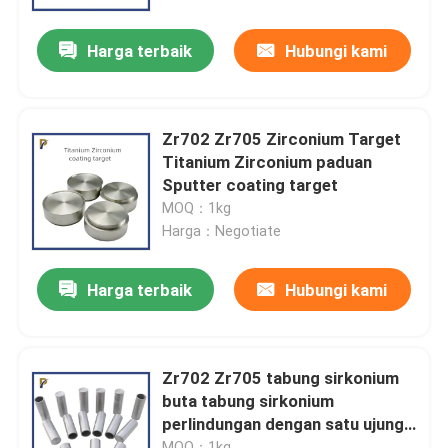
Harga terbaik
Hubungi kami
Pertunjukan VR
Tentang kami
Zr702 Zr705 Zirconium Target
Titanium Zirconium paduan
Tur Pabrik
Sputter coating target
MOQ：1kg
Harga：Negotiate
Kontrol kualitas
Harga terbaik
Hubungi kami
Hubungi Kami
Permintaan Penawaran
Zr702 Zr705 tabung sirkonium
buta tabung sirkonium
perlindungan dengan satu ujung
Paduan Tungsten Molibdenum
tertutup
MOQ：1kg