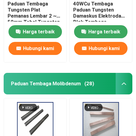
Paduan Tembaga
40WCu Tembaga
Tungsten Plat
Paduan Tungsten
Pemanas Lembar 2 ~
Damaskus Elektroda
50mm Tebal Tungsten
Blok Tembaga
Plat Tembaga
Elektroda Tungsten
Harga terbaik
Harga terbaik
Lembaran Tungsten
Bahan Tembaga
Tembaga
Elektroda Tungsten
Hubungi kami
Hubungi kami
Paduan Tembaga Molibdenum
(28)