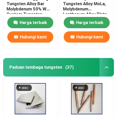
Tungsten Alloy Bar
Tungsten Alloy MoLa,
Molybdenum 50% W
Molybdenum
Custom Tungsten
Lanthanum Alloy Plate
Molybdenum Alloy Rod
Harga terbaik
Harga terbaik
Dipoles Permukaan
WMo Alloy
Hubungi kami
Hubungi kami
Paduan tembaga tungsten
(37)