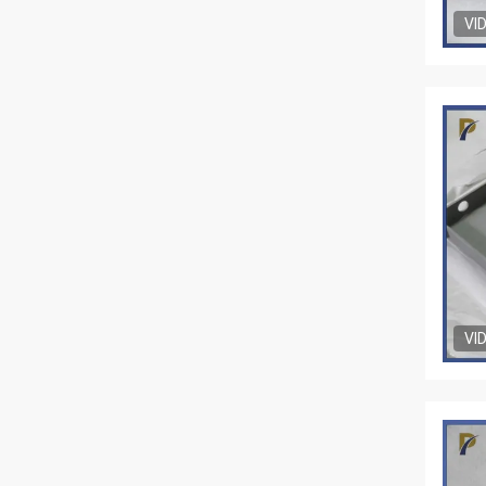
VI
VI