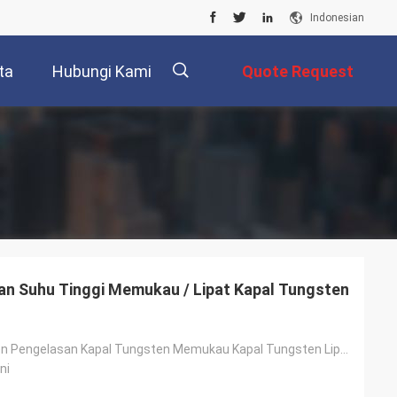
Indonesian
ta
Hubungi Kami
Quote Request
Suatu
描
述
an Suhu Tinggi Memukau / Lipat Kapal Tungsten
Kapal Tungsten Pengelasan Kapal Tungsten Memukau Kapal Tungsten Lipat
ni