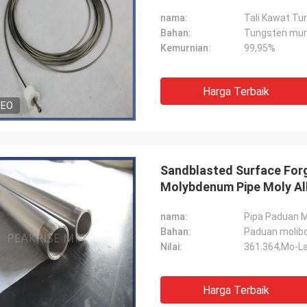
nama:
Tali Kawat Tu
Bahan:
Tungsten mur
Kemurnian:
99,95%
Harga Terbaik
DEO
Sandblasted Surface For
Molybdenum Pipe Moly Al
nama:
Pipa Paduan 
Bahan:
Paduan molib
Nilai:
361.364,Mo-L
Harga Terbaik