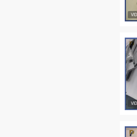
VI
VI