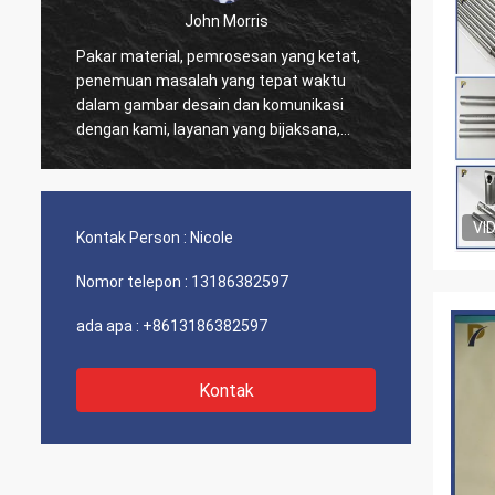
John Morris
Pakar material, pemrosesan yang ketat,
Terima
penemuan masalah yang tepat waktu
yang b
dalam gambar desain dan komunikasi
dukung
dengan kami, layanan yang bijaksana,
harga yang wajar dan kualitas yang baik,
saya yakin kami akan memiliki lebih
banyak kerja sama.
VI
Kontak Person :
Nicole
Nomor telepon :
13186382597
ada apa :
+8613186382597
Kontak