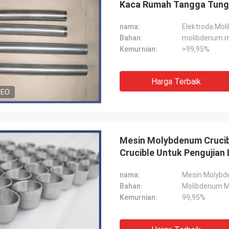
Kaca Rumah Tangga Tungk
nama:
Elektroda Mo
Bahan:
molibdenum m
Kemurnian:
>99,95%
Harga Terbaik
DEO
Mesin Molybdenum Crucib
Crucible Untuk Pengujian
nama:
Mesin Molybd
Bahan:
Molibdenum M
Kemurnian:
99,95%