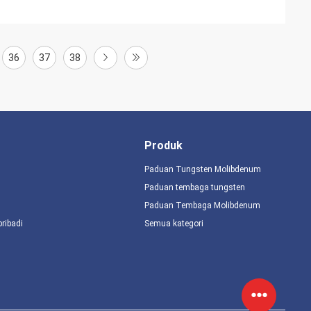
36
37
38
Produk
Paduan Tungsten Molibdenum
Paduan tembaga tungsten
Paduan Tembaga Molibdenum
pribadi
Semua kategori