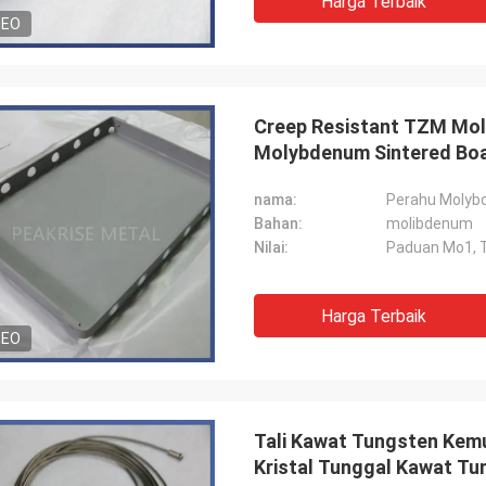
Harga Terbaik
DEO
Creep Resistant TZM Mol
Molybdenum Sintered Boa
nama:
Perahu Molyb
Bahan:
molibdenum
Nilai:
Paduan Mo1, 
Harga Terbaik
DEO
Tali Kawat Tungsten Kem
Kristal Tunggal Kawat T