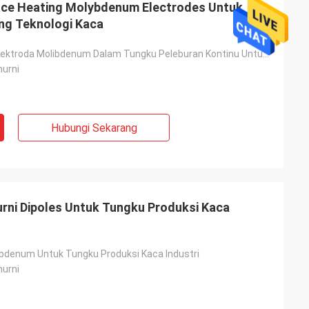
ace Heating Molybdenum Electrodes Untuk
Adrian Hayter
ing Teknologi Kaca
Barang yang dibeli kali ini sangat
 sangat baik
memuaskan, kualitasnya sangat bagus,
Pemanasan Elektroda Molibdenum Dalam Tungku Peleburan Kontinu Untuk Produksi Kaca Optik
hkan, puas
dan perawatan permukaannya sangat
urni
bagus. Saya percaya kami akan memesan
pesanan berikutnya segera.
Hubungi Sekarang
rni Dipoles Untuk Tungku Produksi Kaca
ibdenum Untuk Tungku Produksi Kaca Industri
urni