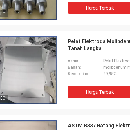
Harga Terbaik
DEO
Pelat Elektroda Molibden
Tanah Langka
nama:
Bahan:
molibdenum m
Kemurnian:
99,95%
Harga Terbaik
DEO
ASTM B387 Batang Elektr