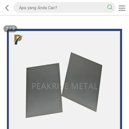
2
/
5