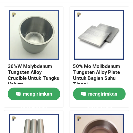
30%W Molybdenum
50% Mo Molibdenum
Tungsten Alloy
Tungsten Alloy Plate
Crucible Untuk Tungku
Untuk Bagian Suhu
Vakum
Tinggi
Rumah
mengirimkan
mengirimkan
permintaan
permintaan
Produk
Video