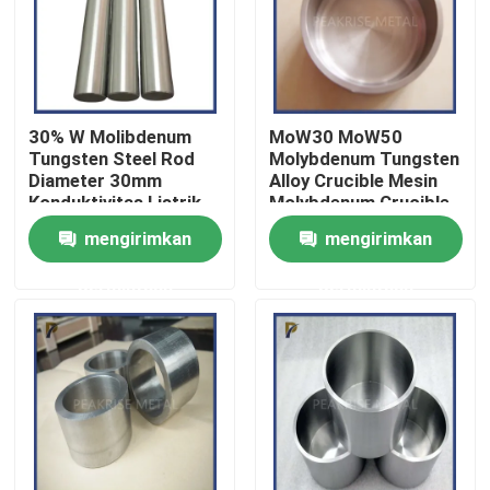
Pertunjukan VR
Tentang kami
30% W Molibdenum
MoW30 MoW50
Tungsten Steel Rod
Molybdenum Tungsten
Diameter 30mm
Alloy Crucible Mesin
Tur Pabrik
Konduktivitas Listrik
Molybdenum Crucible
Yang Sangat Baik
mengirimkan
mengirimkan
Kontrol kualitas
permintaan
permintaan
Hubungi Kami
Permintaan Penawaran
Paduan Tungsten Molibdenum