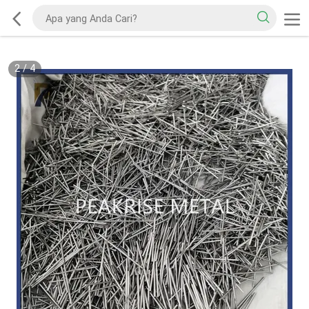
2
/
4