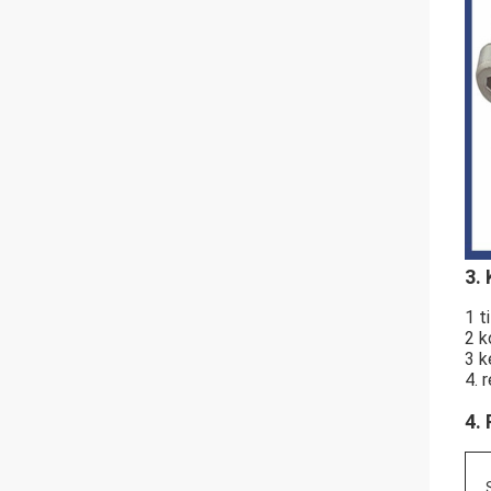
3. 
1 t
2 k
3 k
4. 
4.