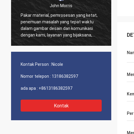
John Morris
Pakar material, pemrosesan yang ketat,
Terima
penemuan masalah yang tepat waktu
yang b
dalam gambar desain dan komunikasi
dukung
DE
dengan kami, layanan yang bijaksana,
harga yang wajar dan kualitas yang baik,
saya yakin kami akan memiliki lebih
Na
banyak kerja sama.
Kontak Person :
Nicole
Me
Nomor telepon :
13186382597
ada apa :
+8613186382597
Kem
Kontak
Pe
Men