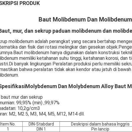
SKRIPSI PRODUK
Baut Molibdenum Dan Molibdenum
 Baut, mur, dan sekrup paduan molibdenum dan molibde
rup molibdenum adalah perangkat yang secara bertahap menge
ematika dan fisik dari rotasi melingkar dan gesekan objek.Pen
umnya.
Baut molibdenum hanya digunakan dalam konstruksi teknik, 
ibdenum memiliki ketahanan suhu tinggi, ketahanan korosi, dan t
ustri.Di banyak lingkungan Peralatan produksi perlu memiliki se
astikan bahwa peralatan tidak akan kendor atau jatuh di bawah s
ibdenum.
Spesifikasi
Molybdenum Dan Molybdenum Alloy Baut Mu
baut mur dan sekrup
urnian: 99,95% (min) ,99,97%
adatan: 10,2g/cm3
ran: M2, M2.5, M3, M4, M5, M12, M14 dll.
Item No.
DIN-Stabdard
Deskripsi dalam bahasa Inggris
1
DIN 1
Pin lancip