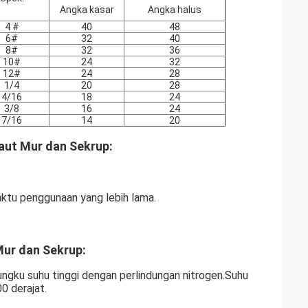
Angka kasar
Angka halus
4 #
40
48
6#
32
40
8#
32
36
10#
24
32
12#
24
28
1/4
20
28
4/16
18
24
3/8
16
24
7/16
14
20
ut Mur dan Sekrup:
ktu penggunaan yang lebih lama.
ur dan Sekrup:
gku suhu tinggi dengan perlindungan nitrogen.Suhu
0 derajat.