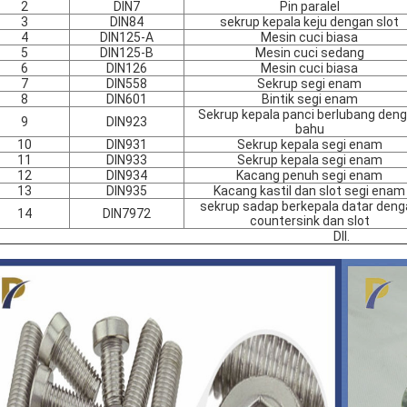
2
DIN7
Pin paralel
3
DIN84
sekrup kepala keju dengan slot
4
DIN125-A
Mesin cuci biasa
5
DIN125-B
Mesin cuci sedang
6
DIN126
Mesin cuci biasa
7
DIN558
Sekrup segi enam
8
DIN601
Bintik segi enam
Sekrup kepala panci berlubang den
9
DIN923
bahu
10
DIN931
Sekrup kepala segi enam
11
DIN933
Sekrup kepala segi enam
12
DIN934
Kacang penuh segi enam
13
DIN935
Kacang kastil dan slot segi enam
sekrup sadap berkepala datar deng
14
DIN7972
countersink dan slot
Dll.