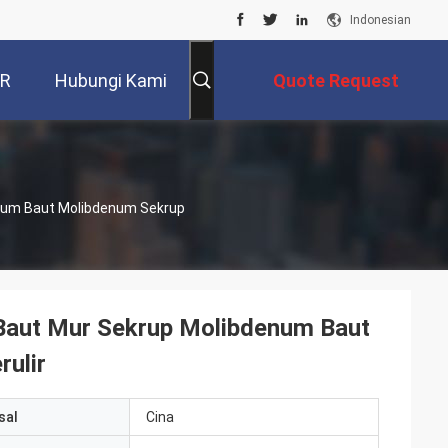
Indonesian
VR
Hubungi Kami
Quote Request
Suatu
num Baut Molibdenum Sekrup
ut Mur Sekrup Molibdenum Baut
ulir
sal
Cina