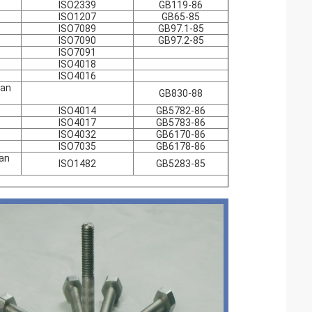
ISO2339
GB119-86
ISO1207
GB65-85
ISO7089
GB97.1-85
ISO7090
GB97.2-85
ISO7091
ISO4018
ISO4016
gan
GB830-88
ISO4014
GB5782-86
ISO4017
GB5783-86
ISO4032
GB6170-86
ISO7035
GB6178-86
an
ISO1482
GB5283-85