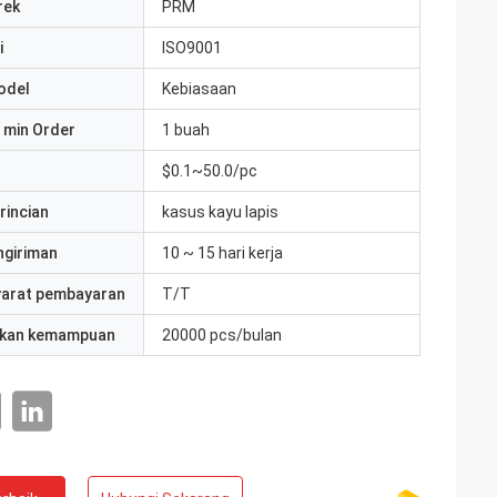
rek
PRM
i
ISO9001
odel
Kebiasaan
 min Order
1 buah
$0.1~50.0/pc
rincian
kasus kayu lapis
ngiriman
10 ~ 15 hari kerja
yarat pembayaran
T/T
kan kemampuan
20000 pcs/bulan