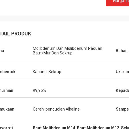
Harga Te
jorge
petra
 kasih atas layanan purna jual Anda
melalui komunikasi yang
aik. Keahlian yang sangat baik dan
semua masalah terpeca
an teknis banyak membantu saya.
dengan pembelian saya
TAIL PRODUK
Molibdenum Dan Molibdenum Paduan
ma
Bahan
Baut/Mur Dan Sekrup
mbentuk
Kacang, Sekrup
Ukuran
urnian
99,95%
Kepad
rmukaan
Cerah, pencucian Alkaline
Sampe
yoroti
Baut Molibdenum M14
,
Baut Molibdenum M12
,
Sek