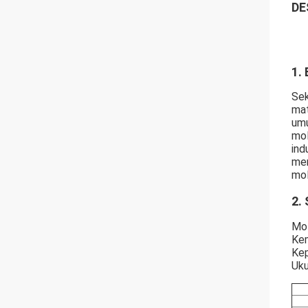
DE
1.
Sek
mat
um
mol
ind
mem
mol
2. 
Mo 
Kem
Kep
Uku