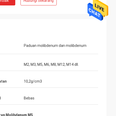
rbaik
Hubungi Sekarang
Adrian Hayter
Barang yang dibeli kali ini sangat
 sangat baik
memuaskan, kualitasnya sangat bagus,
hkan, puas
dan perawatan permukaannya sangat
bagus. Saya percaya kami akan memesan
pesanan berikutnya segera.
Paduan molibdenum dan molibdenum
M2, M3, M5, M6, M8, M12, M14 dll.
atan
10,2g/cm3
l
Bebas
rup Molibdenum M5