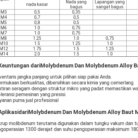
Nada yang
Lapangan yang
nada kasar
bagus
sangat bagus
M3
0,5
0,35
M4
0,7
0,5
M5
0,8
0,5
M6
1.0
0,75
M7
1.0
0,75
M8
1.25
1.0
0,75
M10
1.5
1.25
1.0
M12
1.75
1.5
1.25
M14
2.0
1.5
1.0
 Keuntungan dari
Molybdenum Dan Molybdenum Alloy Ba
nventaris jangka panjang untuk pilihan siap pakai Anda.
ermukaan berkualitas, dibersihkan secara kimia yang cemerlang.
utiran seragam dengan struktur mikro yang padat memastikan wa
oleransi pemesinan yang presisi.
ayanan purna jual profesional
Aplikasi
dari
Molybdenum Dan Molybdenum Alloy Baut M
rup molibdenum terutama digunakan dalam tungku vakum dan tun
goperasian 1300 derajat dan suhu pengoperasian maksimum 180