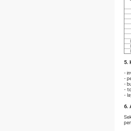
5.
- i
- p
- b
- t
- l
6. 
Sek
pen