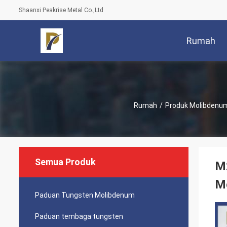
Shaanxi Peakrise Metal Co.,Ltd
Rumah
Rumah
/
Produk Molibdenu
Semua Produk
M
M
Paduan Tungsten Molibdenum
Paduan tembaga tungsten