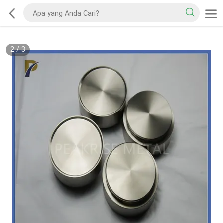
2
/
3