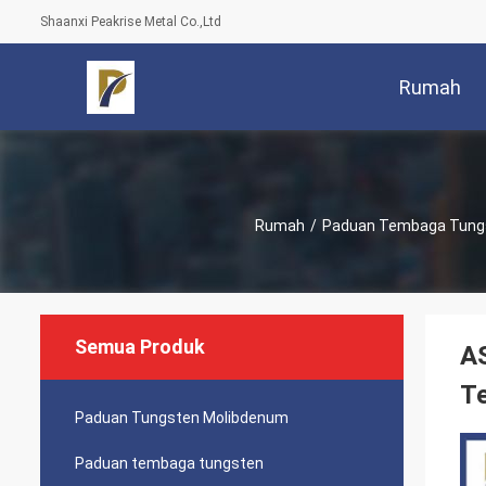
Shaanxi Peakrise Metal Co.,Ltd
Rumah
Rumah
/
Paduan Tembaga Tung
Semua Produk
A
T
Paduan Tungsten Molibdenum
Paduan tembaga tungsten