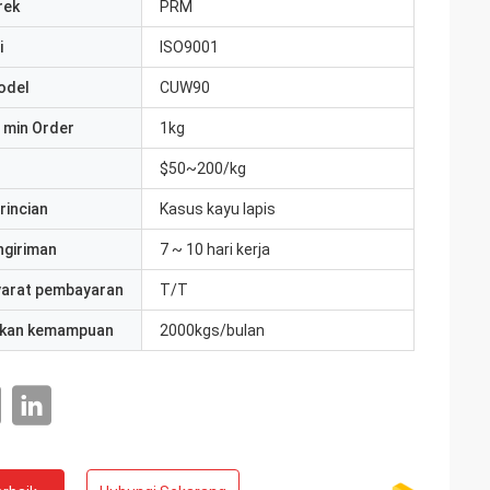
rek
PRM
i
ISO9001
odel
CUW90
 min Order
1kg
$50~200/kg
rincian
Kasus kayu lapis
ngiriman
7 ~ 10 hari kerja
yarat pembayaran
T/T
kan kemampuan
2000kgs/bulan