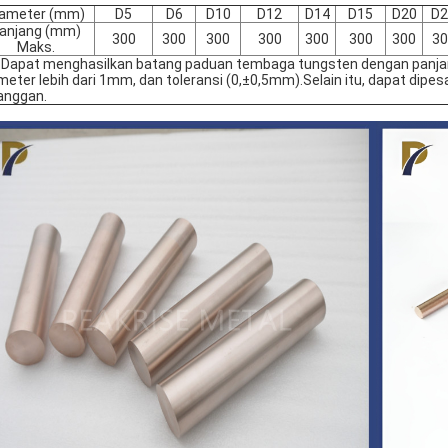
iameter (mm)
D5
D6
D10
D12
D14
D15
D20
D2
anjang (mm)
300
300
300
300
300
300
300
30
Maks.
 Dapat menghasilkan batang paduan tembaga tungsten dengan panjan
meter lebih dari 1mm, dan toleransi (0,±0,5mm).Selain itu, dapat dipe
anggan.