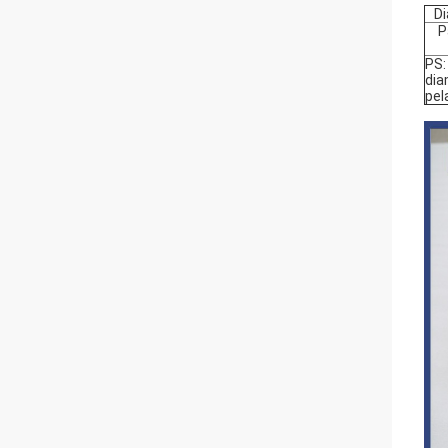
D
P
PS:
dia
pel