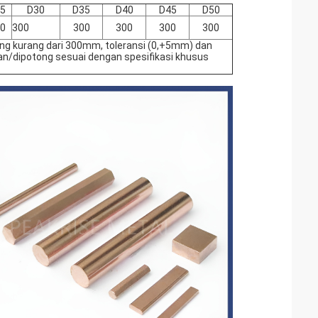
5
D30
D35
D40
D45
D50
0
300
300
300
300
300
g kurang dari 300mm, toleransi (0,+5mm) dan
san/dipotong sesuai dengan spesifikasi khusus