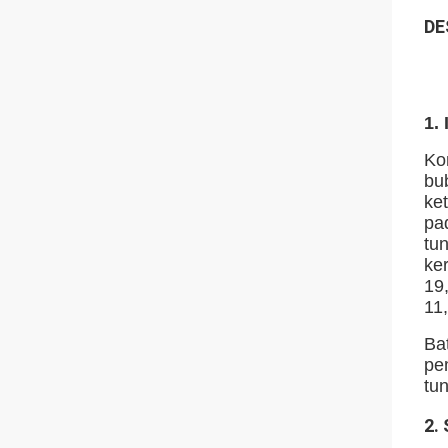
DE
1.
Ko
bu
ke
pa
tu
ke
19
11
Ba
pe
tu
2. 