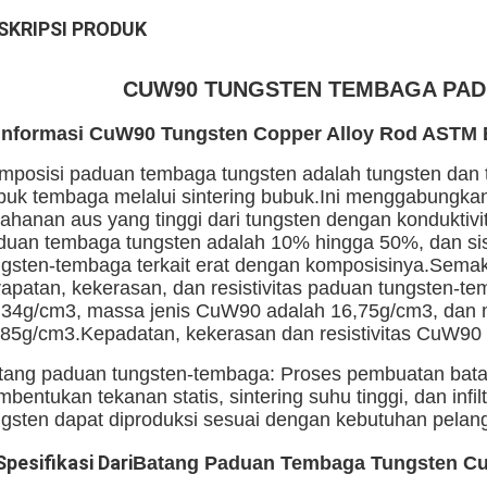
SKRIPSI PRODUK
CUW90 TUNGSTEN TEMBAGA PAD
 Informasi CuW90 Tungsten Copper Alloy Rod ASTM 
mposisi paduan tembaga tungsten adalah tungsten dan t
buk tembaga melalui sintering bubuk.Ini menggabungkan 
tahanan aus yang tinggi dari tungsten dengan konduktiv
duan tembaga tungsten adalah 10% hingga 50%, dan sisa
ngsten-tembaga terkait erat dengan komposisinya.Sema
rapatan, kekerasan, dan resistivitas paduan tungsten-t
,34g/cm3, massa jenis CuW90 adalah 16,75g/cm3, dan
,85g/cm3.Kepadatan, kekerasan dan resistivitas CuW90 l
tang paduan tungsten-tembaga: Proses pembuatan bata
mbentukan tekanan statis, sintering suhu tinggi, dan i
ngsten dapat diproduksi sesuai dengan kebutuhan pelan
Spesifikasi Dari
Batang Paduan Tembaga Tungsten C