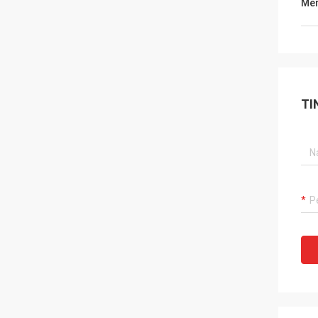
Men
TI