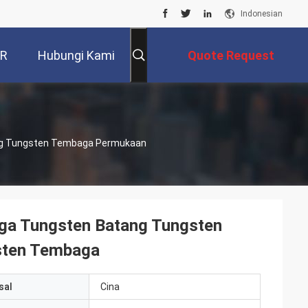
Indonesian
VR
Hubungi Kami
Quote Request
Suatu
g Tungsten Tembaga Permukaan
a Tungsten Batang Tungsten
sten Tembaga
sal
Cina