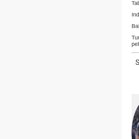
Ta
In
Ba
Tu
pe
S