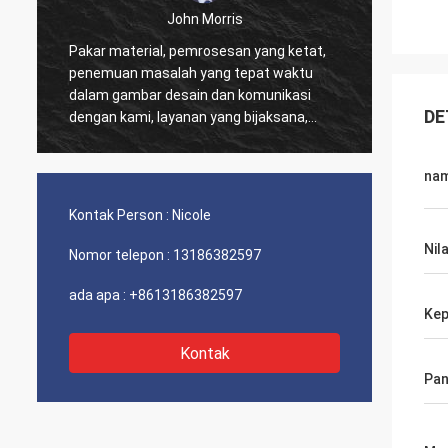
John Morris
Pakar material, pemrosesan yang ketat,
Terima
penemuan masalah yang tepat waktu
yang b
dalam gambar desain dan komunikasi
dukung
DE
dengan kami, layanan yang bijaksana,
harga yang wajar dan kualitas yang baik,
saya yakin kami akan memiliki lebih
na
banyak kerja sama.
Kontak Person :
Nicole
Nila
Nomor telepon :
13186382597
ada apa :
+8613186382597
Kep
Kontak
Pan