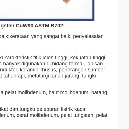
ngsten CuW90 ASTM B702:
 baik;kerataan yang sangat baik, penyelesaian
akteristik titik leleh tinggi, kekuatan tinggi,
 banyak digunakan di bidang termal, lapisan
ikonduktor, keramik khusus, penerangan sumber
 tahan api, metalurgi tanah jarang, tungku
oda pelat molibdenum, baut molibdenum, batang
at dan tungku peleburan listrik kaca:
denum, cerat molibdenum, pelat tungsten, pelat