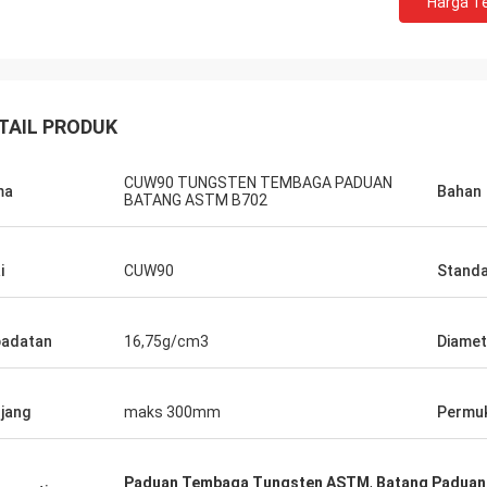
Harga Te
jorge
petra
 kasih atas layanan purna jual Anda
melalui komunikasi yang
aik. Keahlian yang sangat baik dan
semua masalah terpeca
an teknis banyak membantu saya.
dengan pembelian saya
TAIL PRODUK
CUW90 TUNGSTEN TEMBAGA PADUAN
ma
Bahan
BATANG ASTM B702
i
CUW90
Stand
adatan
16,75g/cm3
Diamet
jang
maks 300mm
Permu
Paduan Tembaga Tungsten ASTM
,
Batang Padua