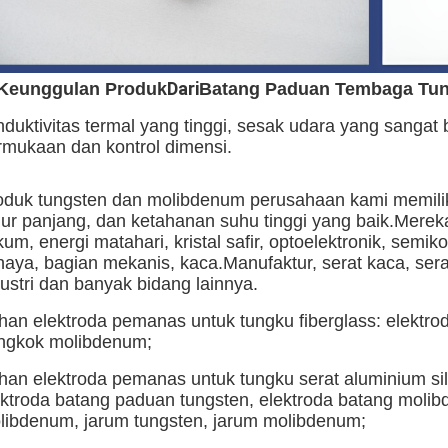
Dari
 Keunggulan Produk
Batang Paduan Tembaga Tu
nduktivitas termal yang tinggi, sesak udara yang sangat
rmukaan dan kontrol dimensi.
duk tungsten dan molibdenum perusahaan kami memiliki kar
ur panjang, dan ketahanan suhu tinggi yang baik.Mereka
kum, energi matahari, kristal safir, optoelektronik, sem
haya, bagian mekanis, kaca.Manufaktur, serat kaca, serat
dustri dan banyak bidang lainnya.
han elektroda pemanas untuk tungku fiberglass: elektr
ngkok molibdenum;
han elektroda pemanas untuk tungku serat aluminium silik
ektroda batang paduan tungsten, elektroda batang molib
libdenum, jarum tungsten, jarum molibdenum;