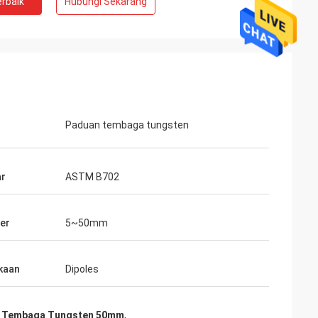
rbaik
Hubungi Sekarang
Adrian Hayter
Barang yang dibeli kali ini sangat
 sangat baik
memuaskan, kualitasnya sangat bagus,
hkan, puas
dan perawatan permukaannya sangat
bagus. Saya percaya kami akan memesan
pesanan berikutnya segera.
Paduan tembaga tungsten
ar
ASTM B702
er
5~50mm
kaan
Dipoles
n Tembaga Tungsten 50mm
,