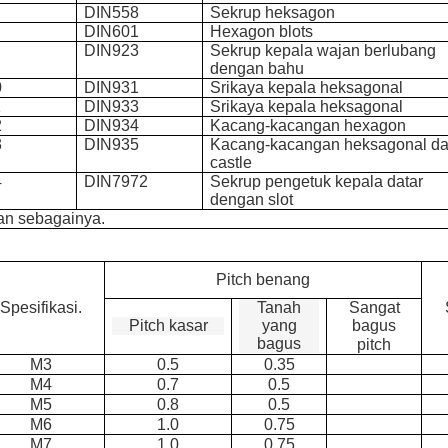
DIN558
Sekrup heksagon
DIN601
Hexagon blots
DIN923
Sekrup kepala wajan berlubang
dengan bahu
0
DIN931
Srikaya kepala heksagonal
1
DIN933
Srikaya kepala heksagonal
2
DIN934
Kacang-kacangan hexagon
3
DIN935
Kacang-kacangan heksagonal d
castle
4
DIN7972
Sekrup pengetuk kepala datar
dengan slot
an sebagainya.
Pitch benang
Spesifikasi.
Tanah
Sangat
Pitch kasar
yang
bagus
bagus
pitch
M3
0.5
0.35
M4
0.7
0.5
M5
0.8
0.5
M6
1.0
0.75
M7
1.0
0.75