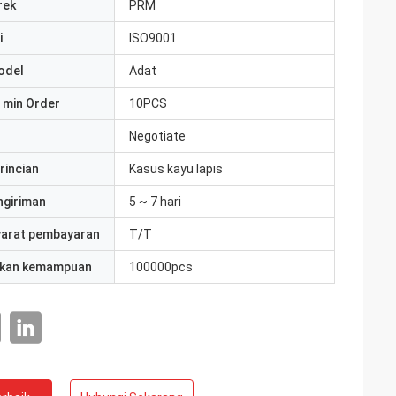
rek
PRM
i
ISO9001
odel
Adat
 min Order
10PCS
Negotiate
rincian
Kasus kayu lapis
ngiriman
5 ~ 7 hari
yarat pembayaran
T/T
kan kemampuan
100000pcs