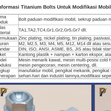
nformasi Titanium Bolts Untuk Modifikasi Mobil
ama
Bolt paduan modifikasi mobil, sekrup paduan m
oduk
las
TA1,TA2,TC4,Gr1,Gr2,Gr5,Gr7 dll.
terial
rmukaan
Zinc plating, nickel plating, tin plating, pasivasi
uran
M2, M2.5, M3, M4, M5, M12, M14 dll atau ses
andar
DIN, ISO, ANSI, ASME, BS, JIS atau tidak sta
ket
Kantong plastik + nampan + karton ekspor, at
del
Mesin menarik kawat, mesin multi-posisi cold
oduksi
mesin pengecoran, mesin centering, dll.
ngkup
manufaktur mobil, pengikat mekanik, pengikat 
nerapan
sehari-hari dan industri lainnya,modifikasi sep