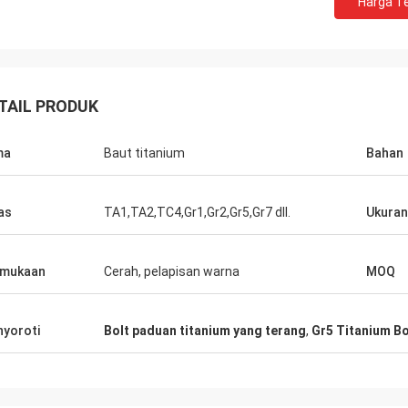
Harga Te
jorge
petra
 kasih atas layanan purna jual Anda
melalui komunikasi yang
aik. Keahlian yang sangat baik dan
semua masalah terpeca
an teknis banyak membantu saya.
dengan pembelian saya
TAIL PRODUK
ma
Baut titanium
Bahan
as
TA1,TA2,TC4,Gr1,Gr2,Gr5,Gr7 dll.
Ukuran
rmukaan
Cerah, pelapisan warna
MOQ
yoroti
Bolt paduan titanium yang terang
,
Gr5 Titanium Bo