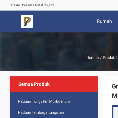
Shaanxi Peakrise Metal Co.,Ltd
Rumah
Rumah
/
Produk 
Semua Produk
Gr
M
Paduan Tungsten Molibdenum
Paduan tembaga tungsten