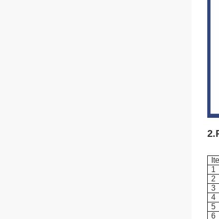
2.
It
1
2
3
4
5
6