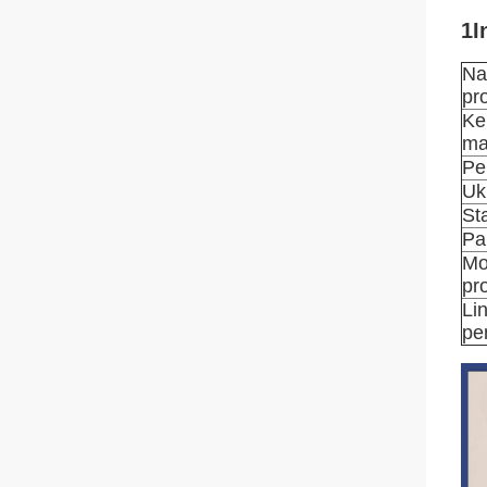
1I
N
pr
Ke
ma
Pe
Uk
St
Pa
Mo
pr
Li
pe