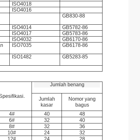
ISO4018
ISO4016
GB830-88
ISO4014
GB5782-86
ISO4017
GB5783-86
ISO4032
GB6170-86
an
ISO7035
GB6178-86
ISO1482
GB5283-85
Jumlah benang
Spesifikasi.
Jumlah
Nomor yang
kasar
bagus
4#
40
48
6#
32
40
8#
32
36
10#
24
32
12#
24
28