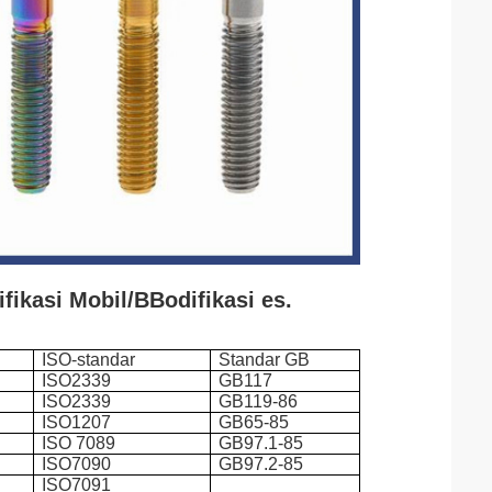
fikasi Mobil/B
Bodifikasi es.
ISO-standar
Standar GB
ISO2339
GB117
ISO2339
GB119-86
ISO1207
GB65-85
ISO 7089
GB97.1-85
ISO7090
GB97.2-85
ISO7091