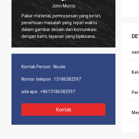
John Morris
Pakar material, pemrosesan yang ketat,
Terima
penemuan masalah yang tepat waktu
yang b
dalam gambar desain dan komunikasi
dukung
DE
dengan kami, layanan yang bijaksana,
harga yang wajar dan kualitas yang baik,
saya yakin kami akan memiliki lebih
na
banyak kerja sama.
Kontak Person :
Nicole
Kel
Nomor telepon :
13186382597
ada apa :
+8613186382597
Pe
Kontak
Men