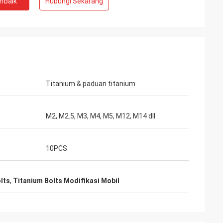
rbaik
Hubungi Sekarang
Adrian Hayter
Barang yang dibeli kali ini sangat
 sangat baik
memuaskan, kualitasnya sangat bagus,
hkan, puas
dan perawatan permukaannya sangat
bagus. Saya percaya kami akan memesan
pesanan berikutnya segera.
Titanium & paduan titanium
M2, M2.5, M3, M4, M5, M12, M14 dll
10PCS
lts
,
Titanium Bolts Modifikasi Mobil