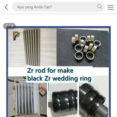
2
/
5