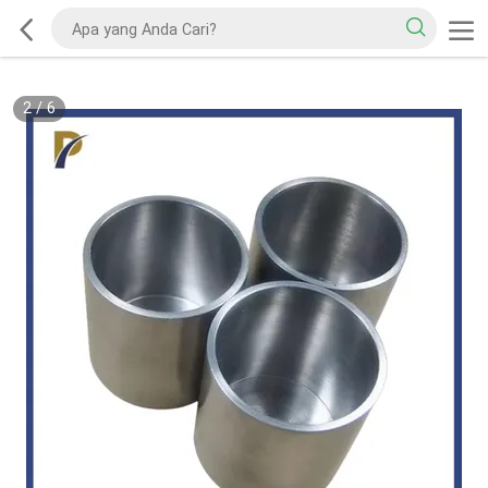
2
/
6