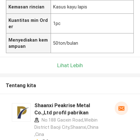
Kemasan rincian
Kasus kayu lapis
Kuantitas min Ord
1pc
er
Menyediakan kem
50ton/bulan
ampuan
Lihat Lebih
Tentang kita
Shaanxi Peakrise Metal
Co.,Ltd profil pabrikan
No.188 Gaoxin Road,Weibin
District Baoji City,Shaanxi,China
,Cina