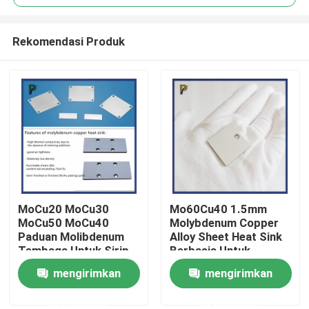
Rekomendasi Produk
MoCu20 MoCu30
Mo60Cu40 1.5mm
Rumah
MoCu50 MoCu40
Molybdenum Copper
Paduan Molibdenum
Alloy Sheet Heat Sink
Tembaga Untuk Sirip
Berbasis Untuk
Produk
Pendingin 160 - 180
Kemasan
mengirimkan
mengirimkan
W/MK
Mikroelektronika
permintaan
permintaan
Video