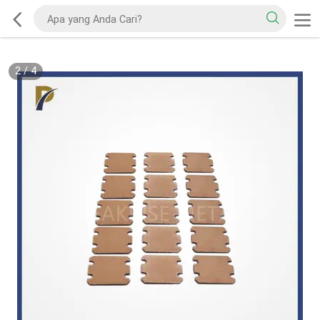
2
/
4