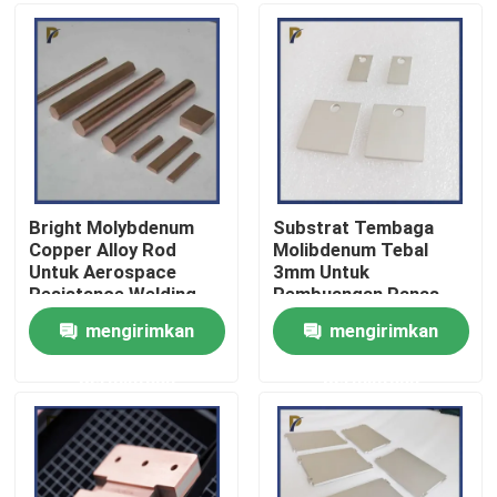
Pertunjukan VR
Tentang kami
Tur Pabrik
Bright Molybdenum
Substrat Tembaga
Copper Alloy Rod
Molibdenum Tebal
Untuk Aerospace
3mm Untuk
Kontrol kualitas
Resistance Welding
Pembuangan Panas
Electrodes MoCu alloy
Dan Sambungan
mengirimkan
mengirimkan
rod Molybdenum alloy
Listrik Di IGBT
Hubungi Kami
rod
permintaan
permintaan
Permintaan Penawaran
Paduan Tungsten Molibdenum