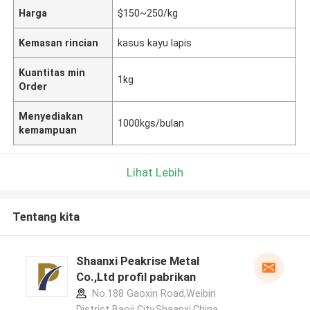
Harga
$150~250/kg
Kemasan rincian
kasus kayu lapis
Kuantitas min
1kg
Order
Menyediakan
1000kgs/bulan
kemampuan
Lihat Lebih
Tentang kita
Shaanxi Peakrise Metal
Co.,Ltd profil pabrikan
No.188 Gaoxin Road,Weibin
District Baoji City,Shaanxi,China