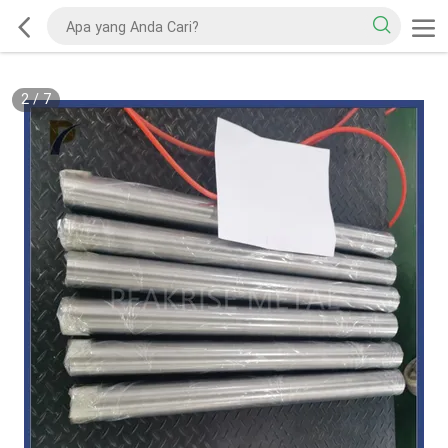
2
/
7