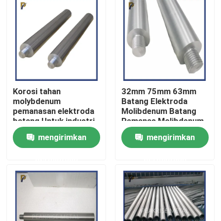
Pertunjukan VR
Tentang kami
Tur Pabrik
Korosi tahan
32mm 75mm 63mm
molybdenum
Batang Elektroda
pemanasan elektroda
Molibdenum Batang
batang Untuk industri
Pemanas Molibdenum
Kontrol kualitas
bumi langka
Untuk Tungku Kaca
mengirimkan
mengirimkan
Botol
Hubungi Kami
permintaan
permintaan
Permintaan Penawaran
Paduan Tungsten Molibdenum