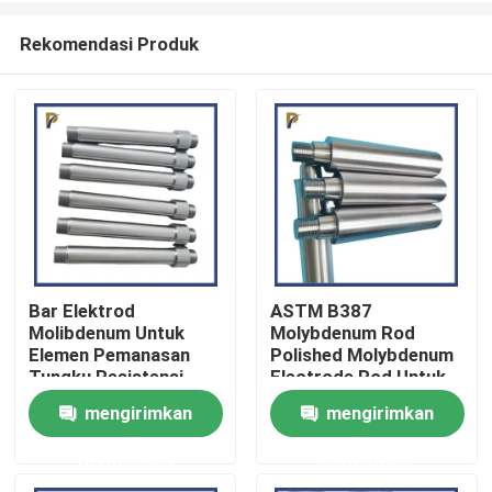
Rekomendasi Produk
Bar Elektrod
ASTM B387
Molibdenum Untuk
Molybdenum Rod
Rumah
Elemen Pemanasan
Polished Molybdenum
Tungku Resistensi
Electrode Rod Untuk
Serat Refraktori
Industri Kaca
mengirimkan
mengirimkan
Produk
permintaan
permintaan
Video